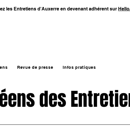
ez les Entretiens d'Auxerre en devenant adhérent sur
Hell
iens
Revue de presse
Infos pratiques
céens des Entreti