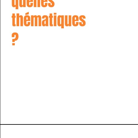
quelles
thématiques
?