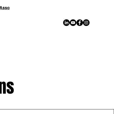
oAsso
ens